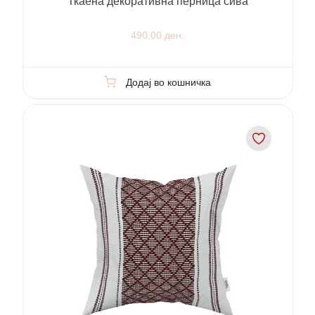
Ткаена декоративна перница сива
490.00 ден.
Додај во кошничка