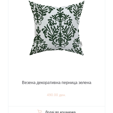
Везена декоративна перница зелена
490.00 ден.
Додај во кошничка