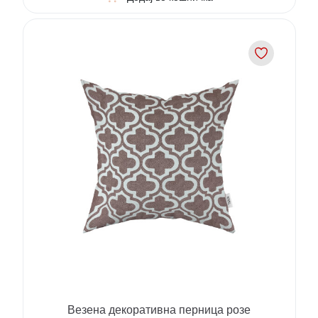
Везена декоративна перница розе