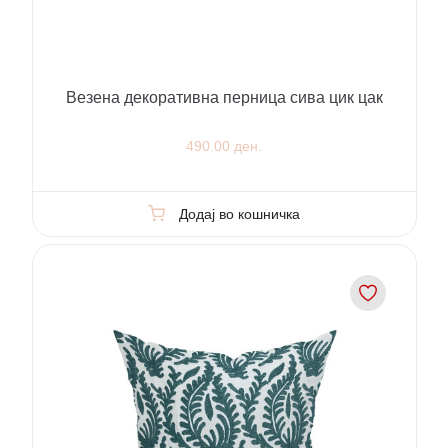
Везена декоративна перница сива цик цак
490.00 ден.
Додај во кошничка