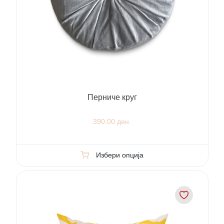
Перниче круг
390.00 ден.
Избери опција