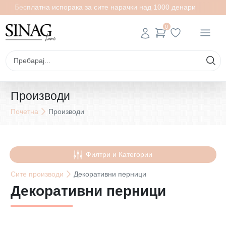
есплатна испорака за сите нарачки над 1000 денари
Бесп
0
Производи
Почетна
Производи
Филтри и Категории
Сите
производи
Декоративни перници
Декоративни перници