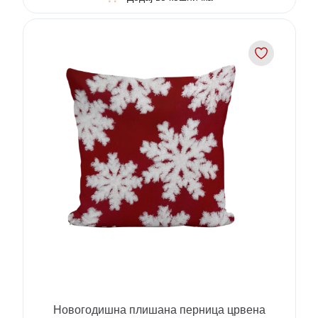
Новогодишна плишана перница црвена