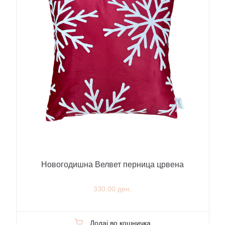
Новогодишна Велвет перница црвена
330.00 ден.
Додај во кошничка