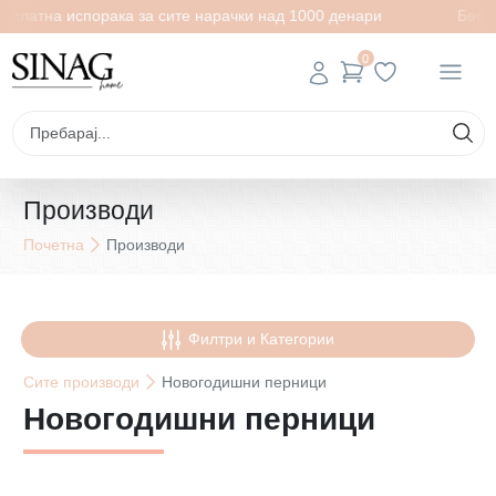
а испорака за сите нарачки над 1000 денари
Бесплатна и
0
Производи
Почетна
Производи
Филтри и Категории
Сите
производи
Новогодишни перници
Новогодишни перници