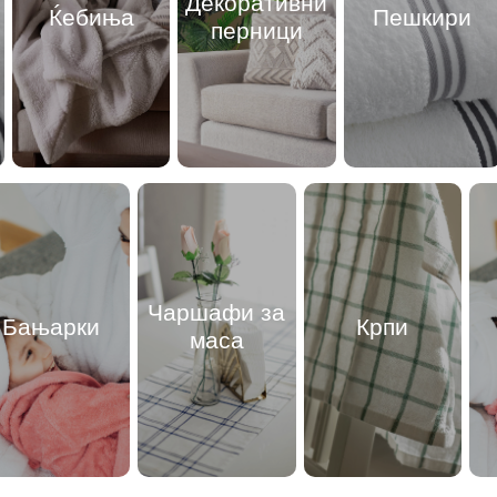
Декоративни
Ќебиња
Пешкири
перници
Чаршафи за
Бањарки
Крпи
маса