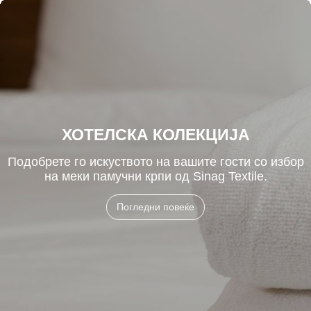
ХОТЕЛСКА КОЛЕКЦИЈА
Подобрете го искуството на вашите гости со избор
на меки памучни крпи од Sinag Textile.
Погледни повеќе