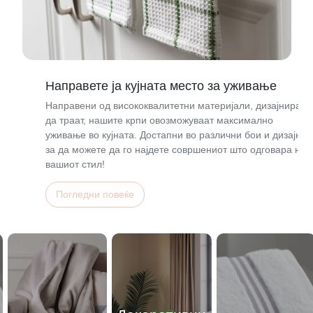
Направете ја кујната место за уживање
Направени од висококвалитетни материјали, дизајнирани
да траат, нашите крпи овозможуваат максимално
уживање во кујната. Достапни во различни бои и дизајни,
за да можете да го најдете совршениот што одговара на
вашиот стил!
Погледни повеќе