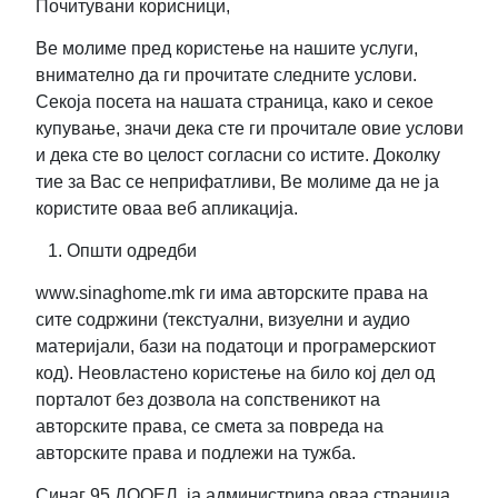
Почитувани корисници,
Ве молиме пред користење на нашите услуги,
внимателно да ги прочитате следните услови.
Секоја посета на нашата страница, како и секое
купување, значи дека сте ги прочитале овие услови
и дека сте во целост согласни со истите. Доколку
тие за Вас се неприфатливи, Ве молиме да не ја
користите оваа веб апликација.
Општи одредби
www.sinaghome.mk ги има авторските права на
сите содржини (текстуални, визуелни и аудио
материјали, бази на податоци и програмерскиот
код). Неовластено користење на било кој дел од
порталот без дозвола на сопственикот на
авторските права, се смета за повреда на
авторските права и подлежи на тужба.
Синаг 95 ДООЕЛ ја администрира оваа страница