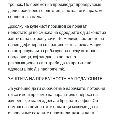
трошок. По приемот на производот проверуваме
дали производот е оштетен, а потоа ви испраќаме
соодветна замена.
Доколку на купениот производ се појават
недостатоци во смисла на одредбите од Законот за
заштита на потрошувачи, Ве молиме постапете на
начин дефиниран со правилникот за рекламации
на потрошувачи за роба купена преку интернет
продавница, кој заедно со пополнет
рекламационен лист треба да го пратите на
адресата info@sinaghome.mk.
ЗАШТИТА НА ПРИВАТНОСТА НА ПОДАТОЦИТЕ
За успешно да ги обработиме нарачките, потребни
ни се име и презиме на нарачателот, адреса на
живеење, е-маил адреса и број на телефон. Со
помош на споменатите податоци можеме да ги
испорачаме саканите производи, како и да ги