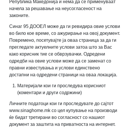
Република Македонија и нема да се применуваат
начела за решавање на неусогласеност на
законите.
Синаг 95 ДООЕЛ може да ги ревидира овие услови
во било кое време, со ажурирање на овој документ.
Повремено, посетувајте ја оваа страница за да ги
прегледате актуелните услови затоа што за Вас
како корисник тие се обврзувачки. Одредени
одредби на овие услови може да се заменат со
правни известувања и услови единствено
достапни на одредени страници на оваа локација.
Материјали кои ги проследува корисниот
(коментари и други содржини)
Личните податоци кои ги проследувате до сајтот
www.sinaghome.mk со цел купување на производи
ќе бидат третирани во согласност со нашиот
документ за заштита на приватноста на интернет.