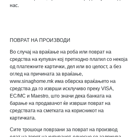
нас.
ПОВРАТ НА ПРОИЗВОДИ
Во случај на враќање на роба или поврат на
средства на купувач кој претходно платил со некоја
од платежните картички, дел или во целост, а без
оглед на причината за враќање,
www.sinaghome.mk има обврска враќањето на
средства да го изврши исклучиво преку VISA,
EC/MC и Maestro, што значи дека банката на
барање на продавачот ќе изврши поврат на
средствата на сметката на корисникот на
картичката.
Сите трошоци поврзани за поврат на производ
одат на терет на купувачот, односно се задржува