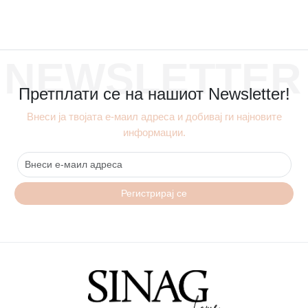
NEWSLETTER
Претплати се на нашиот Newsletter!
Внеси ја твојата е-маил адреса и добивај ги најновите
информации.
Регистрирај се