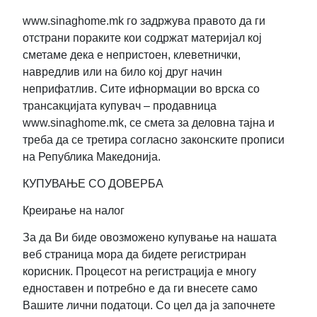
www.sinaghome.mk го задржува правото да ги
отстрани пораките кои содржат материјал кој
сметаме дека е непристоен, клеветнички,
навредлив или на било кој друг начин
неприфатлив. Сите ифнормации во врска со
трансакцијата купувач – продавница
www.sinaghome.mk, се смета за деловна тајна и
треба да се третира согласно законските прописи
на Република Македонија.
КУПУВАЊЕ СО ДОВЕРБА
Креирање на налог
За да Ви биде овозможено купување на нашата
веб страница мора да бидете регистриран
корисник. Процесот на регистрација е многу
едноставен и потребно е да ги внесете само
Вашите лични податоци. Со цел да ја започнете