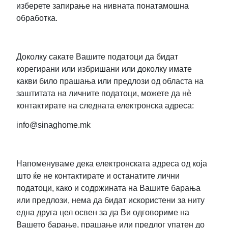
изберете запирање на нивната понатамошна
обработка.
Доколку сакате Вашите податоци да бидат
корегирани или избришани или доколку имате
какви било прашања или предлози од областа на
заштитата на личните податоци, можете да нè
контактирате на следната електронска адреса:
info@sinaghome.mk
Напоменуваме дека електронската адреса од која
што ќе не контактирате и останатите лични
податоци, како и содржината на Вашите барања
или предлози, нема да бидат искористени за ниту
една друга цел освен за да Ви одговориме на
Вашето барање, прашање или предлог упатен до