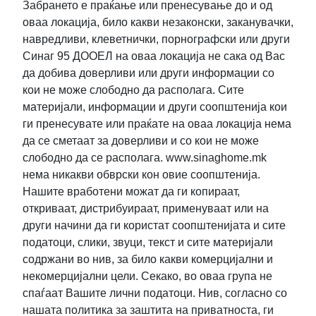
Забрането е праќање или пренесување до и од
оваа локација, било какви незаконски, заканувачки,
навредливи, клеветнички, порнографски или други
Синаг 95 ДООЕЛ на оваа локација не сака од Вас
да добива доверливи или други информации со
кои не може слободно да располага. Сите
материјали, информации и други соопштенија кои
ги пренесувате или праќате на оваа локација нема
да се сметаат за доверливи и со кои не може
слободно да се располага. www.sinaghome.mk
нема никакви обврски кон овие соопштенија.
Нашите вработени можат да ги копираат,
откриваат, дистрибуираат, применуваат или на
други начини да ги користат соопштенијата и сите
податоци, слики, звуци, текст и сите материјали
содржани во нив, за било какви комерцијални и
некомерцијални цели. Секако, во оваа група не
спаѓаат Вашите лични податоци. Нив, согласно со
нашата политика за заштита на приватноста, ги