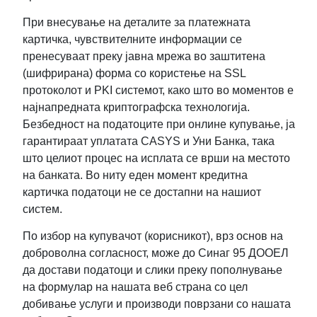
При внесување на деталите за платежната
картичка, чувствителните информации се
пренесуваат преку јавна мрежа во заштитена
(шифрирана) форма со користење на SSL
протоколот и PKI системот, како што во моментов е
најнапредната криптографска технологија.
Безбедност на податоците при онлине купување, ја
гарантираат уплатата CASYS и Уни Банка, така
што целиот процес на исплата се врши на местото
на банката. Во ниту еден момент кредитна
картичка податоци не се достапни на нашиот
систем.
По избор на купувачот (корисникот), врз основ на
доброволна согласност, може до Синаг 95 ДООЕЛ
да достави податоци и слики преку пополнување
на формулар на нашата веб страна со цел
добивање услуги и производи поврзани со нашата