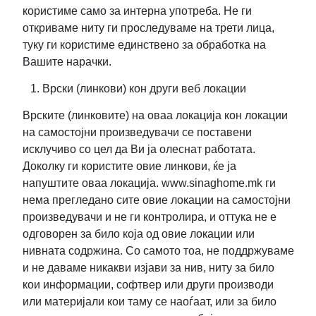
користиме само за интерна употреба. Не ги
откриваме ниту ги проследуваме на трети лица,
туку ги користиме единствено за обработка на
Вашите нарачки.
Врски (линкови) кон други веб локации
Врските (линковите) на оваа локација кон локации
на самостојни произведувачи се поставени
исклучиво со цел да Ви ја олеснат работата.
Доколку ги користите овие линкови, ќе ја
напуштите оваа локација. www.sinaghome.mk ги
нема прегледано сите овие локации на самостојни
произведувачи и не ги контролира, и оттука не е
одговорен за било која од овие локации или
нивната содржина. Со самото тоа, не поддржуваме
и не даваме никакви изјави за нив, ниту за било
кои информации, софтвер или други производи
или материјали кои таму се наоѓаат, или за било