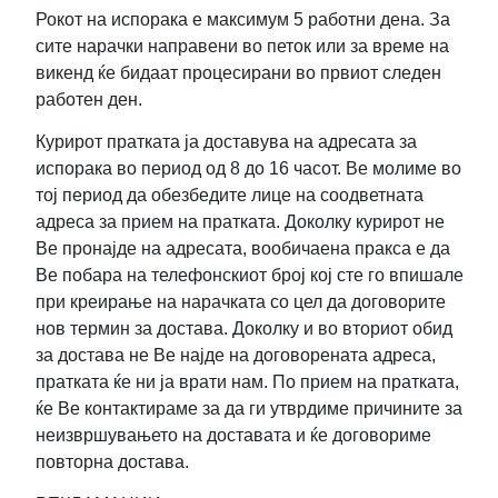
Рокот на испорака е максимум 5 работни дена. За
сите нарачки направени во петок или за време на
викенд ќе бидаат процесирани во првиот следен
работен ден.
Курирот пратката ја доставува на адресата за
испорака во период од 8 до 16 часот. Ве молиме во
тој период да обезбедите лице на соодветната
адреса за прием на пратката. Доколку курирот не
Ве пронајде на адресата, вообичаена пракса е да
Ве побара на телефонскиот број кој сте го впишале
при креирање на нарачката со цел да договорите
нов термин за достава. Доколку и во вториот обид
за достава не Ве најде на договорената адреса,
пратката ќе ни ја врати нам. По прием на пратката,
ќе Ве контактираме за да ги утврдиме причините за
неизвршувањето на доставата и ќе договориме
повторна достава.