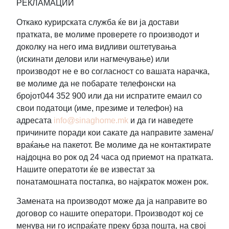
РЕКЛАМАЦИИ
Откако курирската служба ќе ви ја достави
пратката, ве молиме проверете го производот и
доколку на него има видливи оштетувања
(искинати делови или нагмечување) или
производот не е во согласност со вашата нарачка,
ве молиме да не побарате телефонски на
бројот044 352 900 или да ни испратите емаил со
свои податоци (име, презиме и телефон) на
адресата
info@sinaghome.mk
и да ги наведете
причините поради кои сакате да направите замена/
враќање на пакетот. Ве молиме да не контактирате
најдоцна во рок од 24 часа од приемот на пратката.
Нашите оператоти ќе ве известат за
понатамошната постапка, во најкраток можен рок.
Замената на производот може да ја направите во
договор со нашите оператори. Производот кој се
менува ни го испраќате преку брза пошта, на свој