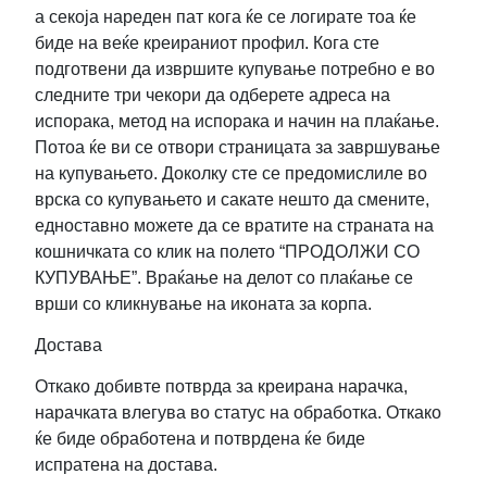
а секоја нареден пат кога ќе се логирате тоа ќе
биде на веќе креираниот профил. Кога сте
подготвени да извршите купување потребно е во
следните три чекори да одберете адреса на
испорака, метод на испорака и начин на плаќање.
Потоа ќе ви се отвори страницата за завршување
на купувањето. Доколку сте се предомислиле во
врска со купувањето и сакате нешто да смените,
едноставно можете да се вратите на страната на
кошничката со клик на полето “ПРОДОЛЖИ СО
КУПУВАЊЕ”. Враќање на делот со плаќање се
врши со кликнување на иконата за корпа.
Достава
Откако добивте потврда за креирана нарачка,
нарачката влегува во статус на обработка. Откако
ќе биде обработена и потврдена ќе биде
испратена на достава.