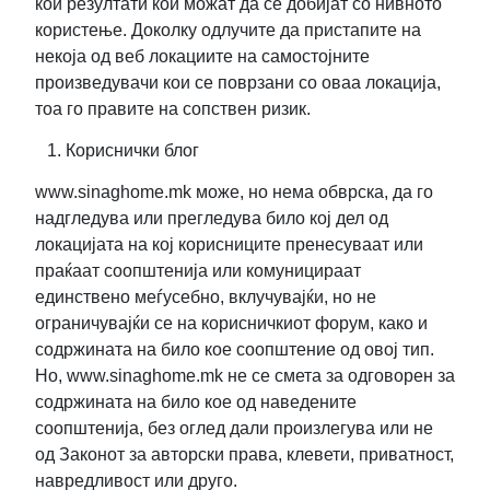
кои резултати кои можат да се добијат со нивното
користење. Доколку одлучите да пристапите на
некоја од веб локациите на самостојните
произведувачи кои се поврзани со оваа локација,
тоа го правите на сопствен ризик.
Кориснички блог
www.sinaghome.mk може, но нема обврска, да го
надгледува или прегледува било кој дел од
локацијата на кој корисниците пренесуваат или
праќаат соопштенија или комуницираат
единствено меѓусебно, вклучувајќи, но не
ограничувајќи се на корисничкиот форум, како и
содржината на било кое соопштение од овој тип.
Но, www.sinaghome.mk не се смета за одговорен за
содржината на било кое од наведените
соопштенија, без оглед дали произлегува или не
од Законот за авторски права, клевети, приватност,
навредливост или друго.