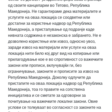
од своите канцеларии во Тетово, Република
Македонија. Не гарантираме дека материјалите и
услугите на оваа локација се соодветни или
достапни за користење надвор од Република
Македонија, а пристапување од подрачје каде
нивната содржина е незаконска е забрането. Не е
дозволено користење или извоз, односно увоз,
заради извоз на материјали или услуги на оваа
локација нити било кој друг вид на копирање или
прилагодување кое е во спротивност со важечките
закони или прописи, вклучувајќи ги, без
ограничување, законите и прописите за извоз на
Република Македонија. Доколку одлучите да
пристапите на оваа локација надвор од Република
Македонија, тоа го правите на сопствена
иницијатива и се сметате за одговорни за
почитување на важечките локални закони. Овие
услови се толкуваат во согласност со законите на