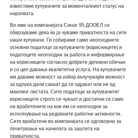
известиме купувачите за моменталниот статус на
нарачката.
Во име на компанијата Синаг 95 ДООЕЛ се
обврзуваме дека ќе ја чуваме приватноста на сите
наши купувачи. Ги собираме само неопходните
основни податоци за купувачите (корисниците) и
податоците неопходни за работа и информирање
на корисниците согласно добрите деловни обичаи
и со цел давање квалитетна услуга. На купувачите
им даваме можност за избор вклучувајќи можност
за одлука дали сакаат да се одјават или не од
маилинг листата. Сите податоци за купувачите/
корисниците строго се чуваат и достапни се само
на вработените на кои им се неопходни за
исполнување на редовните работни активности.
Сите вработени во компанијата се одговорни за
почитување на начелата за заштита на
приватноста.