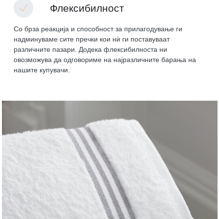
Флексибилност
Со брза реакција и способност за прилагодување ги
надминуваме сите пречки кои нѝ ги поставуваат
различните пазари. Додека флексибилноста ни
овозможува да одговориме на најразличните барања на
нашите купувачи.