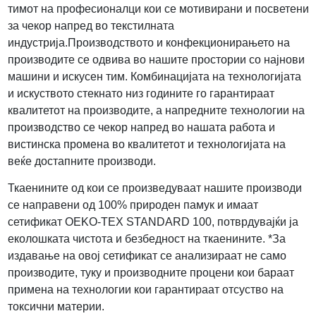
тимот на професионалци кои се мотивирани и посветени
за чекор напред во текстилната
индустрија.Производството и конфекционирањето на
производите се одвива во нашите простории со најнови
машини и искусен тим. Комбинацијата на технологијата
и искуството стекнато низ годините го гарантираат
квалитетот на производите, а напредните технологии на
производство се чекор напред во нашата работа и
вистинска промена во квалитетот и технологијата на
веќе достапните производи.
Ткаенините од кои се произведуваат нашите производи
се направени од 100% природен памук и имаат
сетификат OEKO-TEX STANDARD 100, потврдувајќи ја
еколошката чистота и безбедност на ткаенините. *За
издавање на овој сетификат се анализираат не само
производите, туку и производните процени кои бараат
примена на технологии кои гарантираат отсуство на
токсични материи.