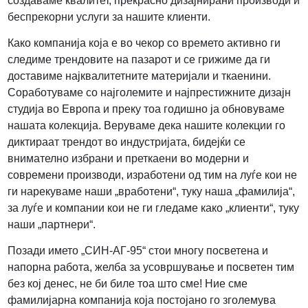
создаваме квалитет, прекрасно дизајнирани производи и
беспрекорни услуги за нашите клиенти.
Како компанија која е во чекор со времето активно ги
следиме трендовите на пазарот и се грижиме да ги
доставиме најквалитетните материјали и ткаенини.
Соработуваме со најголемите и најпрестижните дизајн
студија во Европа и преку тоа годишно ја обновуваме
нашата колекција. Веруваме дека нашите колекции го
диктираат трендот во индустријата, бидејќи се
внимателно избрани и преткаени во модерни и
современи производи, изработени од тим на луѓе кои не
ги нарекуваме наши „вработени“, туку наша „фамилија“,
за луѓе и компании кои не ги гледаме како „клиенти“, туку
наши „партнери“.
Позади името „СИН-АГ-95“ стои многу посветена и
напорна работа, желба за усовршување и посветен тим
без кој денес, не би биле тоа што сме! Ние сме
фамилијарна компанија која постојано го зголемува