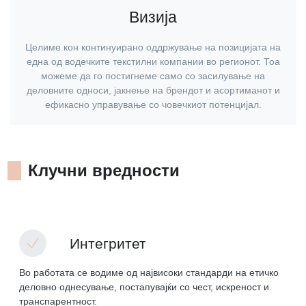
Визија
Целиме кон континуирано оддржување на позицијата на
една од водечките текстилни компании во регионот. Тоа
можеме да го постигнеме само со засилување на
деловните односи, јакнење на брендот и асортиманот и
ефикасно управување со човечкиот потенцијал.
Клучни вредности
Интегритет
Во работата се водиме од највисоки стандарди на етичко
деловно однесување, постапувајќи со чест, искреност и
транспарентност.