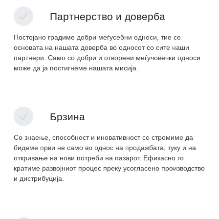
Партнерство и доверба
Постојано градиме добри меѓусебни односи, тие се
основата на нашата доверба во односот со сите наши
партнери. Само со добри и отворени меѓучовечки односи
може да ја постигнеме нашата мисија.
Брзина
Со знаење, способност и иновативност се стремиме да
бидеме први не само во однос на продажбата, туку и на
откривање на нови потреби на пазарот. Ефикасно го
кратиме развојниот процес преку усогласено производство
и дистрибуција.