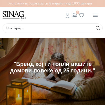
Бесплатна испорака за сите нарачки над 1000 денари
0
"Бренд кој ги топли вашите
домови повеќе од 25 години."