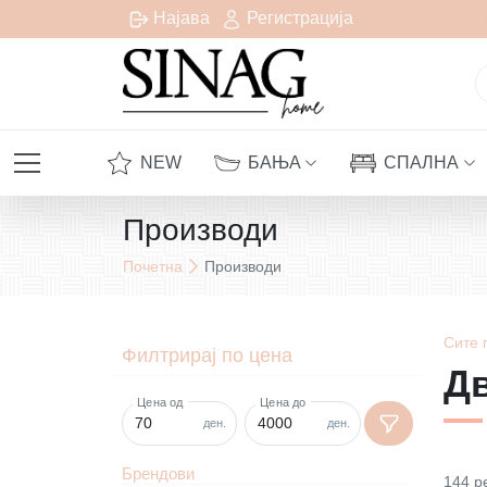
латна испорака за сите нарачки над 1000 денари
Најава
Регистрација
NEW
БАЊА
СПАЛНА
Производи
Почетна
Производи
Сите
Филтрирај по цена
Д
Цена од
Цена до
ден.
ден.
Брендови
144
р