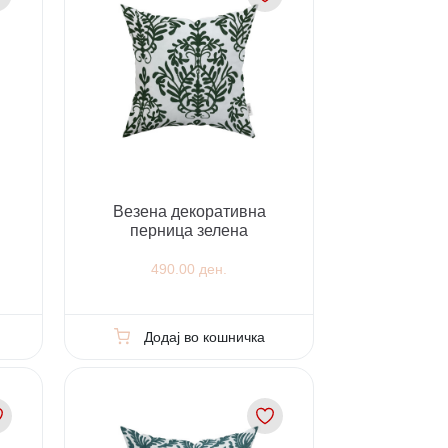
Везена декоративна
перница зелена
490.00 ден.
Додај во кошничка