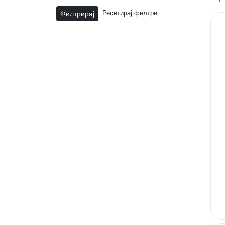
Филтрирај
Ресетирај филтри