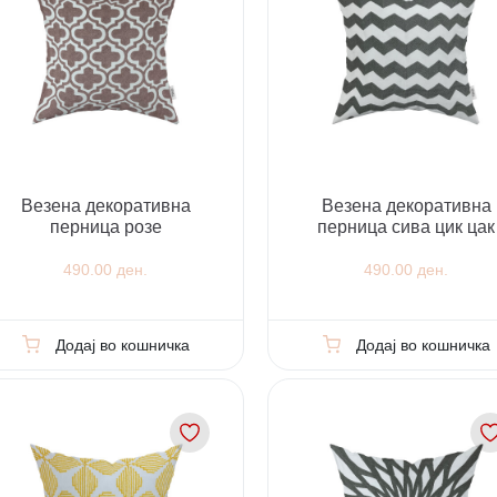
Везена декоративна
Везена декоративна
перница розе
перница сива цик цак
490.00 ден.
490.00 ден.
Додај во кошничка
Додај во кошничка