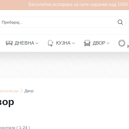
Бесплатна испорака за сите нарачки над 1000 ден
ДНЕВНА
КУЈНА
ДВОР
производи
Двор
вор
езултати
(
1
-
24
)