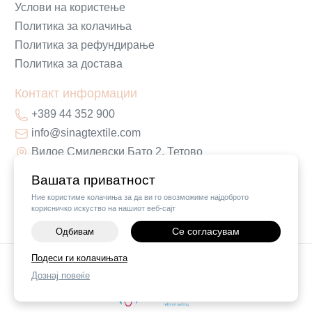
Услови на користење
Политика за колачиња
Политика за рефундирање
Политика за достава
Контакт информации
+389 44 352 900
info@sinagtextile.com
Видое Смилевски Бато 2, Тетово
Вашата приватност
Ние користиме колачиња за да ви го овозможиме најдоброто
корисничко искуство на нашиот веб-сајт
Се согласувам
Одбивам
Подеси ги колачињата
©
2026
Vendor x
Sinag Home
Дознај повеќе
Поставки за колачиња
|
Пријави проблем