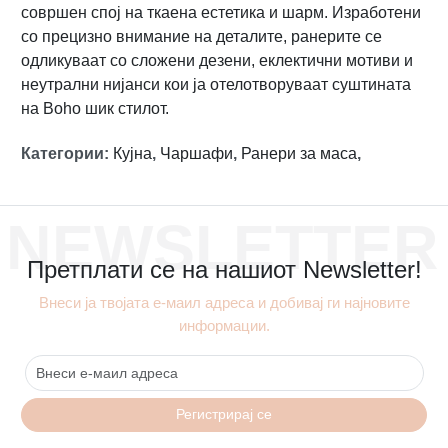
совршен спој на ткаена естетика и шарм. Изработени
со прецизно внимание на деталите, ранерите се
одликуваат со сложени дезени, еклектични мотиви и
неутрални нијанси кои ја отелотворуваат суштината
на Boho шик стилот.
Категории
:
Кујна
,
Чаршафи
,
Ранери за маса
,
NEWSLETTER
Претплати се на нашиот Newsletter!
Внеси ја твојата е-маил адреса и добивај ги најновите
информации.
Регистрирај се