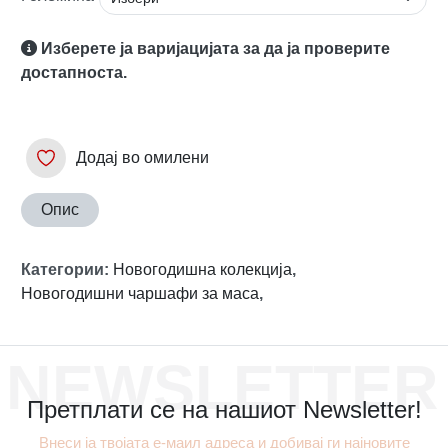
Изберете ја варијацијата за да ја проверите
достапноста.
Додај во омилени
Опис
Категории
:
Новогодишна колекција
,
Новогодишни чаршафи за маса
,
NEWSLETTER
Претплати се на нашиот Newsletter!
Внеси ја твојата е-маил адреса и добивај ги најновите