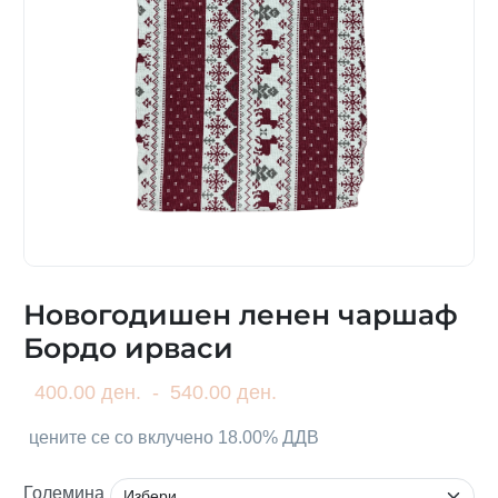
Новогодишен ленен чаршаф
Бордо ирваси
400.00 ден.
-
540.00 ден.
цените се со вклучено 18.00% ДДВ
Големина