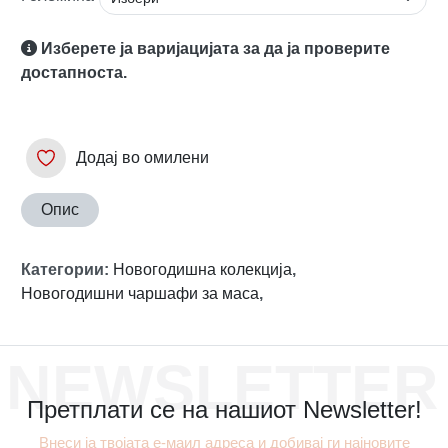
Изберете ја варијацијата за да ја проверите
достапноста.
Додај во омилени
Опис
Категории
:
Новогодишна колекција
,
Новогодишни чаршафи за маса
,
NEWSLETTER
Претплати се на нашиот Newsletter!
Внеси ја твојата е-маил адреса и добивај ги најновите