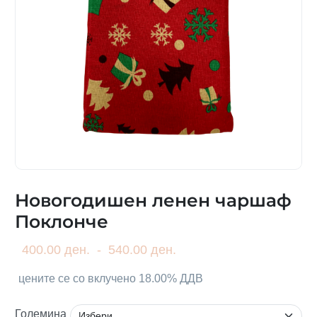
Новогодишен ленен чаршаф
Поклонче
400.00 ден.
-
540.00 ден.
цените се со вклучено 18.00% ДДВ
Големина