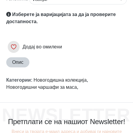
Изберете ја варијацијата за да ја проверите
достапноста.
Додај во омилени
Опис
Категории
:
Новогодишна колекција
,
Новогодишни чаршафи за маса
,
NEWSLETTER
Претплати се на нашиот Newsletter!
Внеси ја твојата е-маил адреса и добивај ги најновите