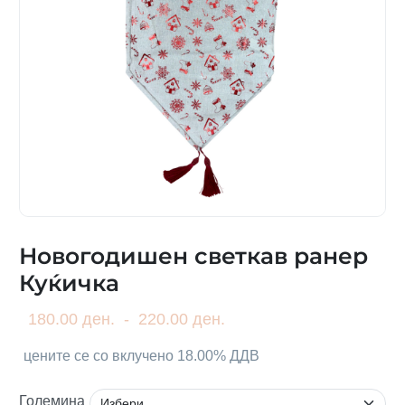
Новогодишен светкав ранер
Куќичка
180.00 ден.
-
220.00 ден.
цените се со вклучено 18.00% ДДВ
Големина