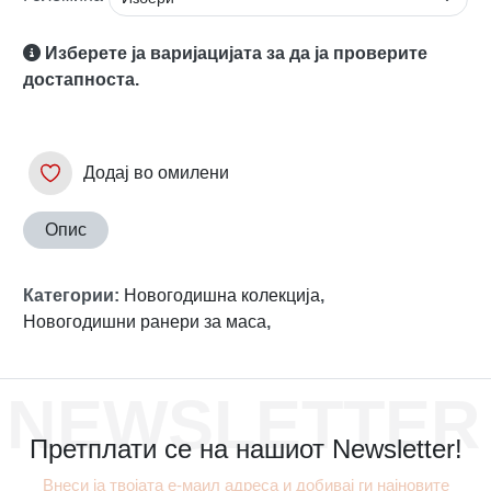
Изберете ја варијацијата за да ја проверите
достапноста.
Додај во омилени
Опис
Категории
:
Новогодишна колекција
,
Новогодишни ранери за маса
,
NEWSLETTER
Претплати се на нашиот Newsletter!
Внеси ја твојата е-маил адреса и добивај ги најновите