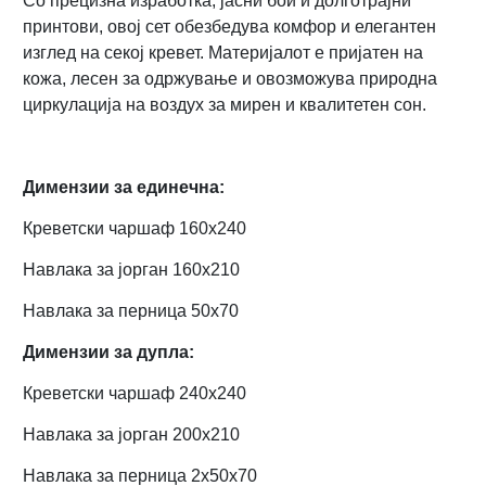
Со прецизна изработка, јасни бои и долготрајни
принтови, овој сет обезбедува комфор и елегантен
изглед на секој кревет. Материјалот е пријатен на
кожа, лесен за одржување и овозможува природна
циркулација на воздух за мирен и квалитетен сон.
Димензии за единечна:
Креветски чаршаф 160х240
Навлака за јорган 160х210
Навлака за перница 50х70
Димензии за дупла:
Креветски чаршаф 240х240
Навлака за јорган 200х210
Навлака за перница 2x50х70