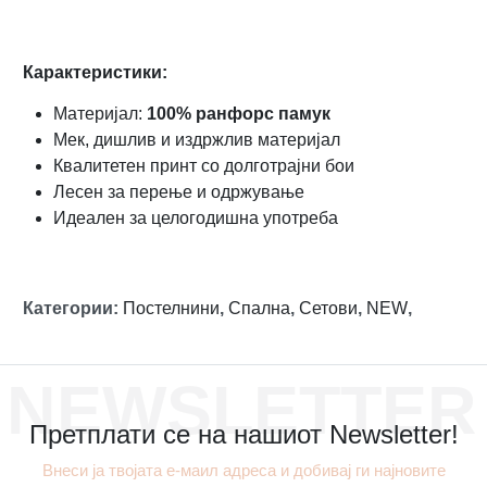
Карактеристики:
Материјал:
100% ранфорс памук
Мек, дишлив и издржлив материјал
Квалитетен принт со долготрајни бои
Лесен за перење и одржување
Идеален за целогодишна употреба
Категории
:
Постелнини
,
Спална
,
Сетови
,
NEW
,
NEWSLETTER
Претплати се на нашиот Newsletter!
Внеси ја твојата е-маил адреса и добивај ги најновите