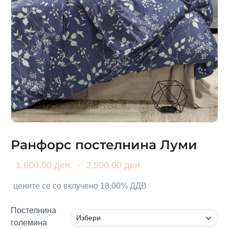
Ранфорс постелнина Луми
1,800.00 ден.
-
2,500.00 ден.
цените се со вклучено 18.00% ДДВ
Постелнина
големина