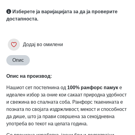
Изберете ја варијацијата за да ја проверите
достапноста.
Додај во омилени
Опис
Опис на производ:
Нашиот сет постелнина од
100% ранфорс памук
е
идеален избор за оние кои сакаат природна удобност
и свежина во спалната соба. Ранфорс ткаенината е
позната по својата издржливост, мекост и способност
да дише, што ја прави совршена за секојдневна
употреба во текот на целата година.