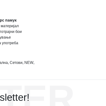
рс памук
 материјал
готрајни бои
жување
а употреба
ална
,
Сетови
,
NEW
,
TER
letter!