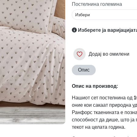
Постелнина големина
Изберете ја варијацијат
Додај во омилени
Опис
Опис на производ:
Нашиот сет постелнина од
1
оние кои сакаат природна у
Ранфорс ткаенината е познат
способност да дише, што ја
текот на целата година.