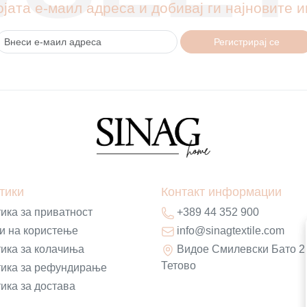
ојата е-маил адреса и добивај ги најновите
Регистрирај се
тики
Контакт информации
ика за приватност
+389 44 352 900
и на користење
info@sinagtextile.com
ика за колачиња
Видое Смилевски Бато 2
Тетово
ика за рефундирање
ика за достава