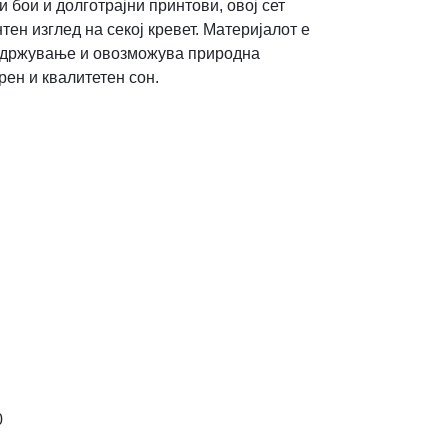
и бои и долготрајни принтови, овој сет
ен изглед на секој кревет. Материјалот е
 одржување и овозможува природна
рен и квалитетен сон.
0