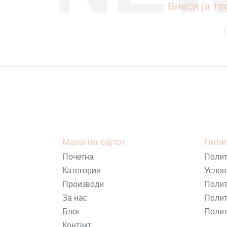
Внеси ја тв
Мапа на сајтот
Поли
Почетна
Полит
Категории
Услов
Производи
Полит
За нас
Полит
Блог
Полит
Контакт