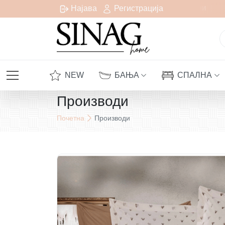
Бесплатна испорака за сите нарачки над 1000 денари
Најава
Регистрација
NEW
БАЊА
СПАЛНА
Производи
Почетна
Производи