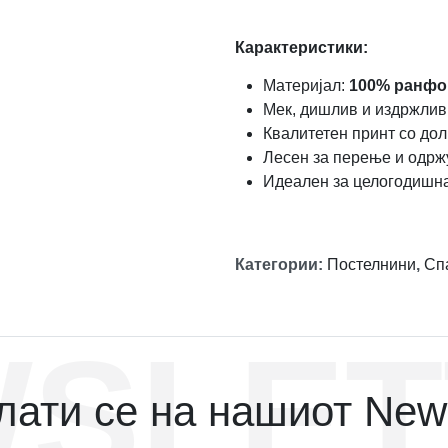
Карактеристики:
Материјал:
100% ранфо
Мек, дишлив и издржлив
Квалитетен принт со дол
Лесен за перење и одр
Идеален за целогодишн
Категории
:
Постелнини
,
Сп
SLET
ати се на нашиот News