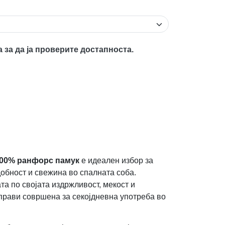
а за да ја проверите достапноста.
00% ранфорс памук
е идеален избор за
добност и свежина во спалната соба.
а по својата издржливост, мекост и
 прави совршена за секојдневна употреба во