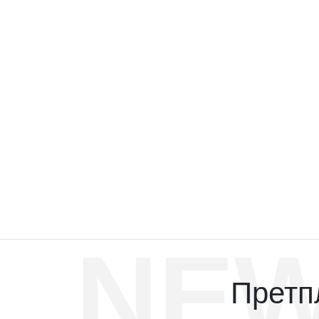
NEW
Претпл