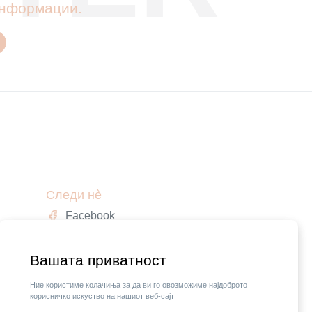
 информации.
Следи нè
Facebook
Instagram
,
Вашата приватност
Ние користиме колачиња за да ви го овозможиме најдоброто
корисничко искуство на нашиот веб-сајт