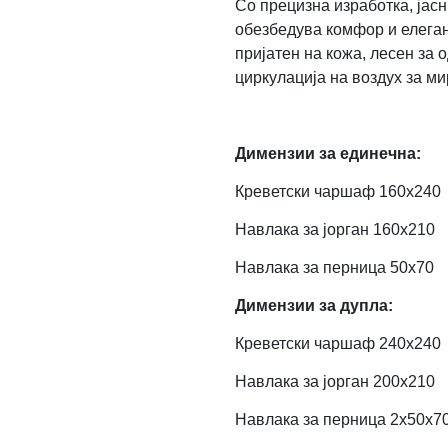
Со прецизна изработка, јасн
обезбедува комфор и елегант
пријатен на кожа, лесен за
циркулација на воздух за ми
Димензии за единечна:
Креветски чаршаф 160х240
Навлака за јорган 160х210
Навлака за перница 50х70
Димензии за дупла:
Креветски чаршаф 240х240
Навлака за јорган 200х210
Навлака за перница 2x50х7