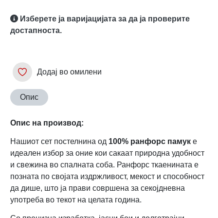
Изберете ја варијацијата за да ја проверите
достапноста.
Додај во омилени
Опис
Опис на производ:
Нашиот сет постелнина од
100% ранфорс памук
е
идеален избор за оние кои сакаат природна удобност
и свежина во спалната соба. Ранфорс ткаенината е
позната по својата издржливост, мекост и способност
да дише, што ја прави совршена за секојдневна
употреба во текот на целата година.