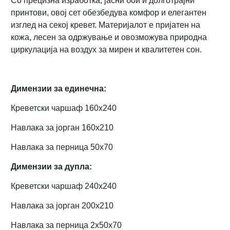
Со прецизна изработка, јасни бои и долготрајни
принтови, овој сет обезбедува комфор и елегантен
изглед на секој кревет. Материјалот е пријатен на
кожа, лесен за одржување и овозможува природна
циркулација на воздух за мирен и квалитетен сон.
Димензии за единечна:
Креветски чаршаф 160х240
Навлака за јорган 160х210
Навлака за перница 50х70
Димензии за дупла:
Креветски чаршаф 240х240
Навлака за јорган 200х210
Навлака за перница 2x50х70