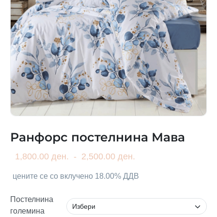
Ранфорс постелнина Мава
1,800.00 ден.
-
2,500.00 ден.
цените се со вклучено 18.00% ДДВ
Постелнина
големина