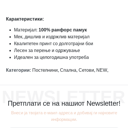
Карактеристики:
Материјал:
100% ранфорс памук
Мек, дишлив и издржлив материјал
Квалитетен принт со долготрајни бои
Лесен за перење и одржување
Идеален за целогодишна употреба
Категории
:
Постелнини
,
Спална
,
Сетови
,
NEW
,
NEWSLETTER
Претплати се на нашиот Newsletter!
Внеси ја твојата е-маил адреса и добивај ги најновите
информации.