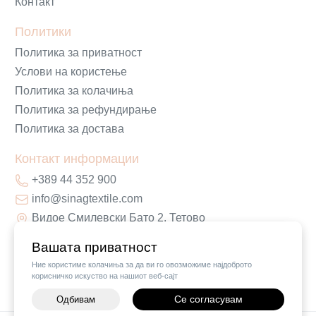
Контакт
Политики
Политика за приватност
Услови на користење
Политика за колачиња
Политика за рефундирање
Политика за достава
Контакт информации
+389 44 352 900
info@sinagtextile.com
Видое Смилевски Бато 2, Тетово
Вашата приватност
Ние користиме колачиња за да ви го овозможиме најдоброто
корисничко искуство на нашиот веб-сајт
Се согласувам
Одбивам