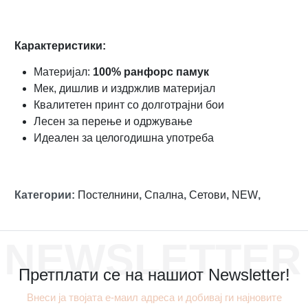
Карактеристики:
Материјал:
100% ранфорс памук
Мек, дишлив и издржлив материјал
Квалитетен принт со долготрајни бои
Лесен за перење и одржување
Идеален за целогодишна употреба
Категории
:
Постелнини
,
Спална
,
Сетови
,
NEW
,
NEWSLETTER
Претплати се на нашиот Newsletter!
Внеси ја твојата е-маил адреса и добивај ги најновите