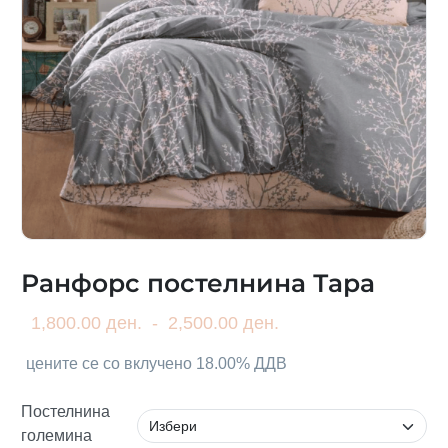
Ранфорс постелнина Тара
1,800.00 ден.
-
2,500.00 ден.
цените се со вклучено 18.00% ДДВ
Постелнина
големина