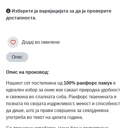
Изберете ја варијацијата за да ја проверите
достапноста.
Додај во омилени
Опис
Опис на производ:
Нашиот сет постелнина од
100% ранфорс памук
е
идеален избор за оние кои сакаат природна удобност
и свежина во спалната соба. Ранфорс ткаенината е
позната по својата издржливост, мекост и способност
да дише, што ја прави совршена за секојдневна
употреба во текот на целата година.