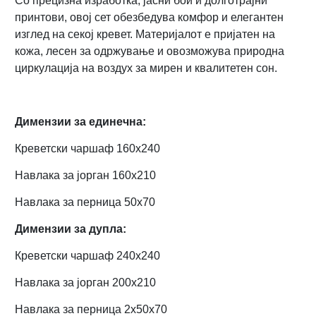
Со прецизна изработка, јасни бои и долготрајни
принтови, овој сет обезбедува комфор и елегантен
изглед на секој кревет. Материјалот е пријатен на
кожа, лесен за одржување и овозможува природна
циркулација на воздух за мирен и квалитетен сон.
Димензии за единечна:
Креветски чаршаф 160х240
Навлака за јорган 160х210
Навлака за перница 50х70
Димензии за дупла:
Креветски чаршаф 240х240
Навлака за јорган 200х210
Навлака за перница 2x50х70