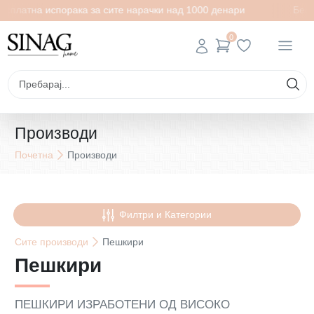
на испорака за сите нарачки над 1000 денари
Бесплатна 
0
Производи
Почетна
Производи
Филтри и Категории
Сите
производи
Пешкири
Пешкири
ПЕШКИРИ ИЗРАБОТЕНИ ОД ВИСОКО