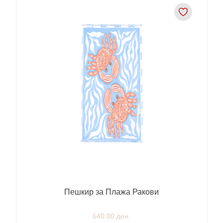
Пешкир за Плажа Ракови
640.00 ден.