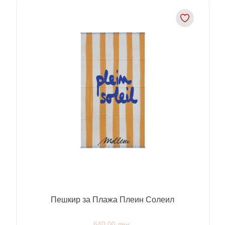
Пешкир за Плажа Плеин Солеил
640.00 ден.