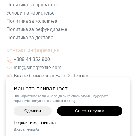
Политика за приватност
Услови на користење
Политика за колачиња
Политика за рефундирање
Политика за достава
Контакт информации
+389 44 352 900
info@sinagtextile.com
Видое Смилевски Бато 2, Тетово
Вашата приватност
Ние користиме колачиња за да ви го овозможиме најдоброто
корисничко искуство на нашиот веб-сајт
Се согласувам
Одбивам
Подеси ги колачињата
©
2026
Vendor x
Sinag Home
Дознај повеќе
Поставки за колачиња
|
Пријави проблем