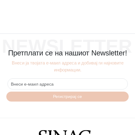
NEWSLETTER
Претплати се на нашиот Newsletter!
Внеси ја твојата е-маил адреса и добивај ги најновите
информации.
Регистрирај се