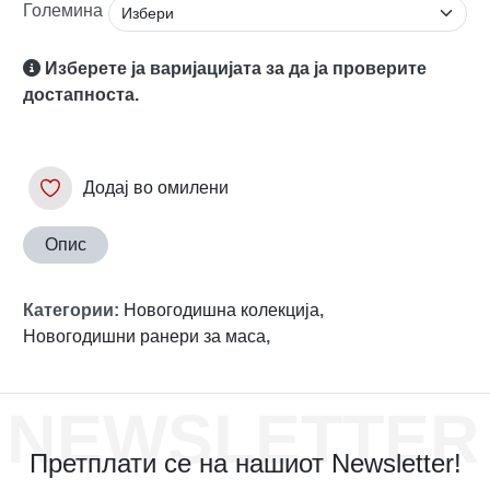
Големина
Изберете ја варијацијата за да ја проверите
достапноста.
Додај во омилени
Опис
Категории
:
Новогодишна колекција
,
Новогодишни ранери за маса
,
NEWSLETTER
Претплати се на нашиот Newsletter!