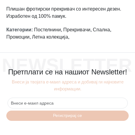
Плишан фротирски прекривач со интересен дезен.
Изработен од 100% памук.
Категории
:
Постелнини
,
Прекривачи
,
Спална
,
Промоции
,
Летна колекција
,
NEWSLETTER
Претплати се на нашиот Newsletter!
Внеси ја твојата е-маил адреса и добивај ги најновите
информации.
Регистрирај се