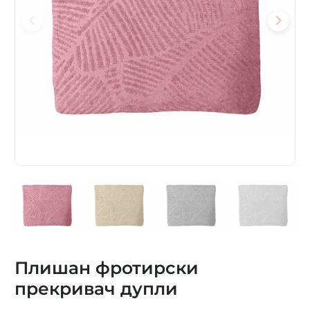
Плишан фротирски
прекривач дупли