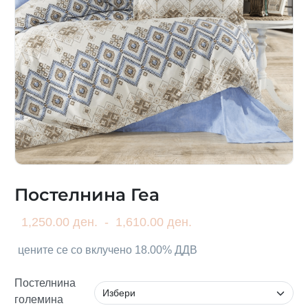
Постелнина Геа
1,250.00 ден.
-
1,610.00 ден.
цените се со вклучено 18.00% ДДВ
Постелнина
големина