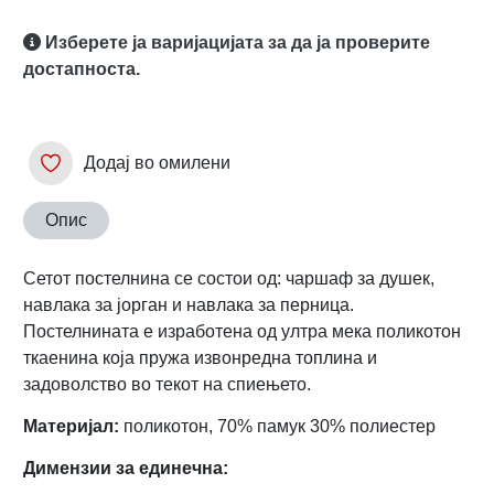
Изберете ја варијацијата за да ја проверите
достапноста.
Додај во омилени
Опис
Сетот постелнина се состои од: чаршаф за душек,
навлака за јорган и навлака за перница.
Постелнината е изработена од ултра мека поликотон
ткаенина која пружа извонредна топлина и
задоволство во текот на спиењето.
Материјал:
поликотон, 70% памук 30% полиестер
Димензии за единечна: