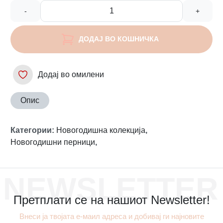
-
+
ДОДАЈ ВО КОШНИЧКА
Додај во омилени
Опис
Категории
:
Новогодишна колекција
,
Новогодишни перници
,
NEWSLETTER
Претплати се на нашиот Newsletter!
Внеси ја твојата е-маил адреса и добивај ги најновите