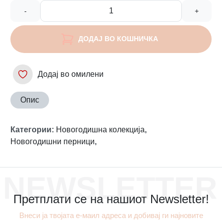
-
+
ДОДАЈ ВО КОШНИЧКА
Додај во омилени
Опис
Категории
:
Новогодишна колекција
,
Новогодишни перници
,
NEWSLETTER
Претплати се на нашиот Newsletter!
Внеси ја твојата е-маил адреса и добивај ги најновите