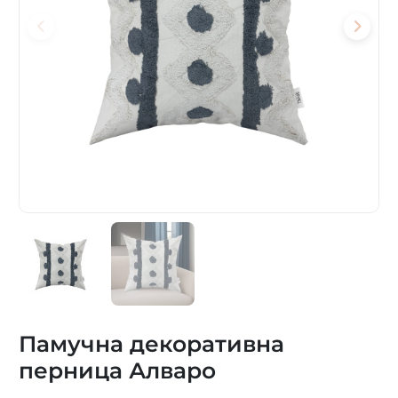
Памучна декоративна
перница Алваро