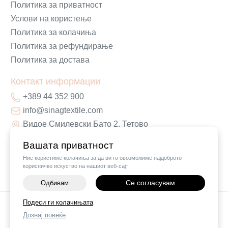
Политика за приватност
Услови на користење
Политика за колачиња
Политика за рефундирање
Политика за достава
Контакт информации
+389 44 352 900
info@sinagtextile.com
Видое Смилевски Бато 2, Тетово
Вашата приватност
Ние користиме колачиња за да ви го овозможиме најдоброто
корисничко искуство на нашиот веб-сајт
Се согласувам
Одбивам
-
+
Подеси ги колачињата
©
2026
Vendor x
Sinag Home
Дознај повеќе
ДОДАЈ ВО КОШНИЧКА
Поставки за колачиња
|
Пријави проблем