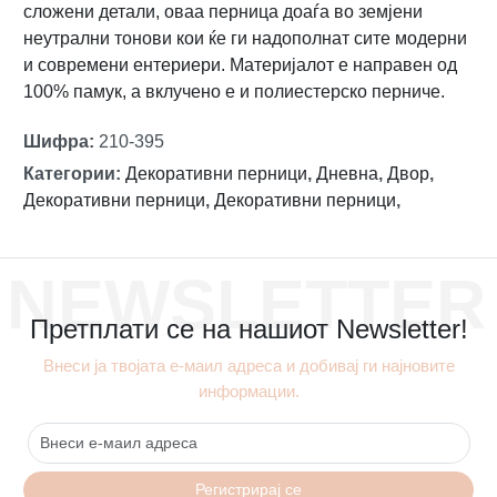
сложени детали, оваа перница доаѓа во земјени
неутрални тонови кои ќе ги надополнат сите модерни
и современи ентериери. Материјалот е направен од
100% памук, а вклучено е и полиестерско перниче.
Шифра
:
210-395
Категории
:
Декоративни перници
,
Дневна
,
Двор
,
Декоративни перници
,
Декоративни перници
,
NEWSLETTER
Претплати се на нашиот Newsletter!
Внеси ја твојата е-маил адреса и добивај ги најновите
информации.
Регистрирај се