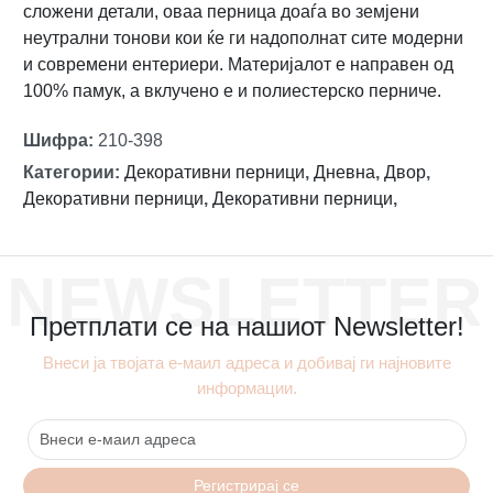
сложени детали, оваа перница доаѓа во земјени
неутрални тонови кои ќе ги надополнат сите модерни
и современи ентериери. Материјалот е направен од
100% памук, а вклучено е и полиестерско перниче.
Шифра
:
210-398
Категории
:
Декоративни перници
,
Дневна
,
Двор
,
Декоративни перници
,
Декоративни перници
,
NEWSLETTER
Претплати се на нашиот Newsletter!
Внеси ја твојата е-маил адреса и добивај ги најновите
информации.
Регистрирај се