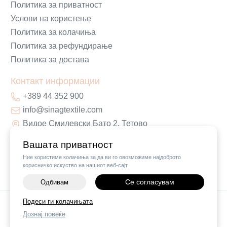
Политика за приватност
Услови на користење
Политика за колачиња
Политика за рефундирање
Политика за достава
Контакт информации
+389 44 352 900
info@sinagtextile.com
Видое Смилевски Бато 2, Тетово
Вашата приватност
Ние користиме колачиња за да ви го овозможиме најдоброто
корисничко искуство на нашиот веб-сајт
Се согласувам
Одбивам
-
+
Подеси ги колачињата
©
2026
Vendor x
Sinag Home
Дознај повеќе
ДОДАЈ ВО КОШНИЧКА
Поставки за колачиња
|
Пријави проблем